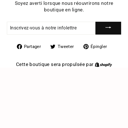
Soyez averti lorsque nous réouvrirons notre
boutique en ligne.
INSCRIVEZ-
VOUS
À
NOTRE
INFOLETTRE
Partager
Tweeter
Épingle
Partager
Tweeter
Épingler
sur
sur
sur
Facebook
Twitter
Pintere
Cette boutique sera propulsée par
Shopif